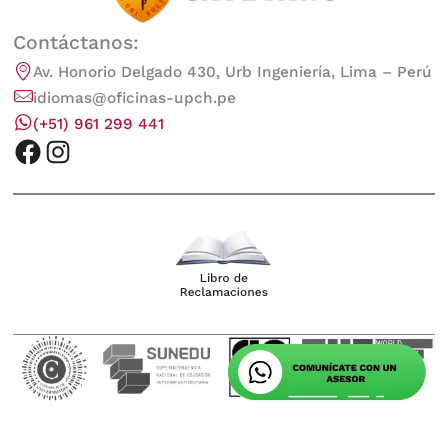
Contáctanos:
Av. Honorio Delgado 430, Urb Ingeniería, Lima – Perú
idiomas@oficinas-upch.pe
(+51) 961 299 441
facebook
instagram