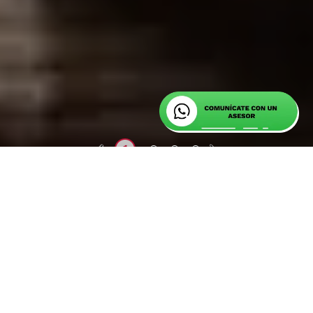
2
3
4
1
Explora nuestros horarios en la
modalidad
virtual