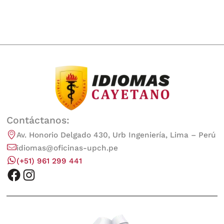
Contáctanos:
Av. Honorio Delgado 430, Urb Ingeniería, Lima – Perú
idiomas@oficinas-upch.pe
(+51) 961 299 441
facebook
instagram