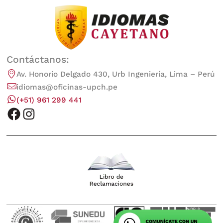
Contáctanos:
Av. Honorio Delgado 430, Urb Ingeniería, Lima – Perú
idiomas@oficinas-upch.pe
(+51) 961 299 441
facebook
instagram